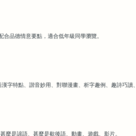
配合品德情意要點，適合低年級同學瀏覽。
包括漢字特點、諧音妙用、對聯漫畫、析字趣例、趣詩巧讀
括甚麼是諺語、甚麼是歇後語、動畫、遊戲、影片。