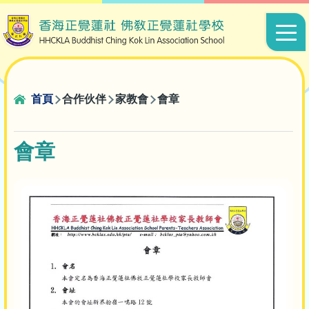
移至主內容
Main
navigat
導
首頁
合作伙伴
家教會
會章
航
連
會章
結