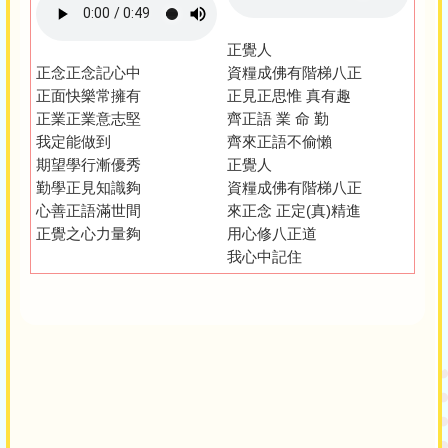
正覺人
正念正念記心中
資糧成佛有階梯八正
正面快樂常擁有
正見正思惟 真有趣
正業正業意志堅
齊正語 業 命 勤
我定能做到
齊來正語不偷懶
期望學行漸優秀
正覺人
勤學正見知識夠
資糧成佛有階梯八正
心善正語滿世間
來正念 正定(真)精進
正覺之心力量夠
用心修八正道
我心中記住