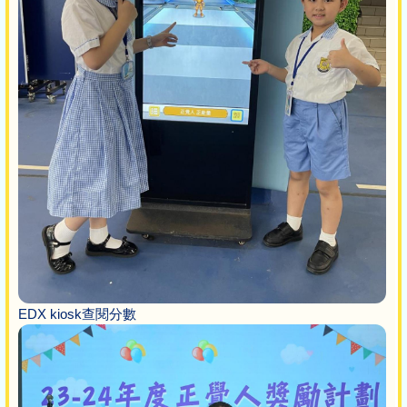
EDX kiosk查閱分數