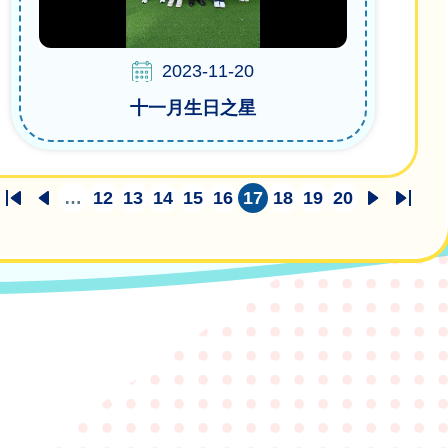
2023-11-20
十一月生日之星
…
12
13
14
15
16
17
18
19
20
First
Previous
頁
頁
頁
頁
頁
目
頁
頁
頁
下
Last
page
page
面
面
面
面
面
前
面
面
面
一
page
頁
頁
面