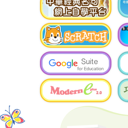
小四級銅獎
4A
第十五屆香港兒童平衡車
三回
女子公開組冠軍
第十四屆《新聲盃》全港
比賽
彈撥C初級組比賽(古箏)季軍
簡易小型壁球學校計劃全
球校際比賽
男子乙組精英組個人賽亞軍
消防安全填色創作比賽
男子乙組精英組團體季軍
季軍
1D劉益萌
香港學校朗誦節 普通話散