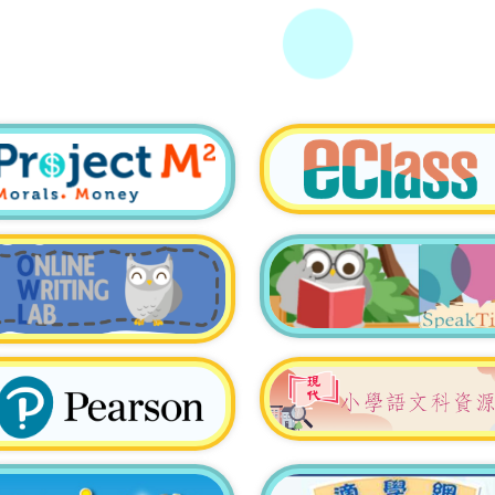
D張銘源
2026初
E鄭子朗
A彭宇恒
B吳楷睿
彭宇恒
26
A黎珞晴
史瀟鋭
B麥定桁
葉家欣
軍
6B鄭朗芝
A魏栢叡
亞軍
6B鄭朗芝
A陳健鴻
B尹梓仁
3A楊培熙
選賽
5A鄭檁
B周宸翰
A郭鎬賢
D張銘源
B周灼翰
匹克公開
A郭鎬賢
B麥家臻
C黃向霆