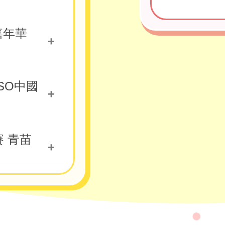
5B 李樂兒
嘉年華
5B 李樂兒
5B 李樂兒
5B 李樂兒
卓杰
RSO中國
6B 唐翌然
卓森
6B 唐翌然
詩晴
6D 夏庭晞
6D 夏庭晞
6B鄭朗芝
 青苗
5B 王顯維
5B 王顯維
B孫煒翔
選賽