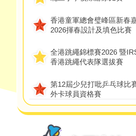
女子乙組50米自由泳冠軍(破大會紀錄)
香港童軍總會璧峰區新春
女子乙組50米蝶泳冠軍
2026揮春設計及填色比賽
女子乙組團體優異獎
女子乙組傑出運動員
冠軍
5E鄭
全港跳繩錦標賽2026 暨I
男子甲組100米蛙泳亞軍
季軍
2E鄭
香港跳繩代表隊選拔賽
男子甲組50米蛙泳季軍
優異獎
4D孟
女子甲組50米背泳亞軍
女子甲組50米自由泳殿軍
90秒單車耐力賽女子組10-11歲亞軍
第12屆少兒打吡乒乓球比賽
男子乙組50米自由泳優異獎
外卡球員資格賽
男子乙組50米背泳優異獎
男子單打冠軍
5
粵港澳大灣區數學競賽預
2026(香港賽區)