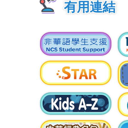
有用連結
小一級三等獎
1
Let’s Go！香港數學邀請盃
小二級三等獎
2
賽
小三級二等獎
3
小三級二等獎
3
小三級銀獎
3A
獅子會盃全港跳繩挑戰賽20
小四級二等獎
4
小三級銀獎
3A
小四級三等獎
4
小三級金獎
4B
30秒前繩速度賽(新界區)女子組11歲季
小四級三等獎
4
香港學校音樂節
45秒個人花式挑戰賽(新界區)女子組11歲
小四級三等獎
4
小四級三等獎
4
鋼琴獨奏(四級)銀獎
粵港澳大灣區數學競賽預
小五級三等獎
2026（香港賽區）
小五級二等獎
5
小六級一等獎
6
小一級三等獎
1
小六級二等獎
6
2026 亞洲國際數學奧林
小六級一等獎
6
小六級二等獎
6
賽初賽(AIMO Open)
小六級三等獎
6