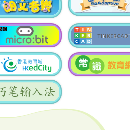
魏栢叡
錦標賽第
4A黎珞晴
中樂獨奏
3B陳學而
港小型壁
4B王冠軒
3C湯子睿
4A陳佑霖
4B王冠軒
文獨誦