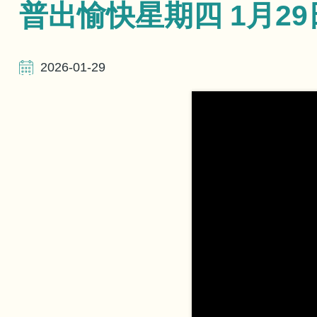
航
普出愉快星期四 1月29
連
2026-01-29
結