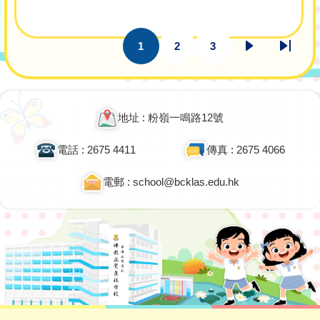
Pagination
1
2
3
目
頁
頁
下
Last
前
面
面
一
page
頁
頁
面
地址 : 粉嶺一鳴路12號
電話 : 2675 4411
傳真 : 2675 4066
電郵 : school@bcklas.edu.hk