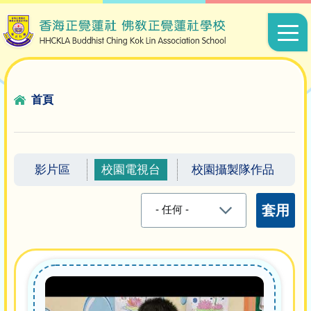
移至主內容
Main
navigat
導
首頁
航
連
結
影片區
校園電視台
校園攝製隊作品