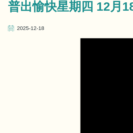
航
普出愉快星期四 12月1
連
2025-12-18
結