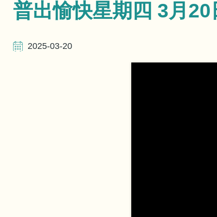
航
普出愉快星期四 3月20
連
2025-03-20
結