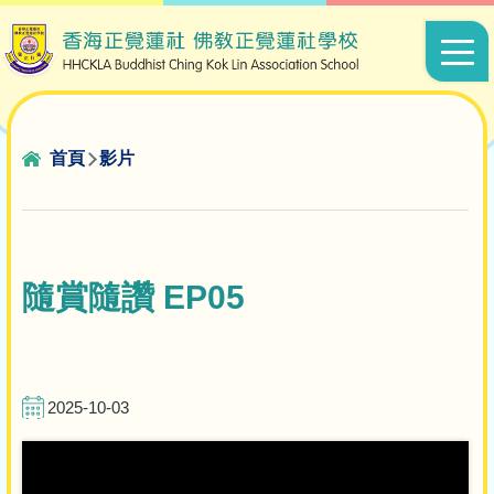
移至主內容
Main
navigat
導
首頁
影片
航
連
結
隨賞隨讚 EP05
2025-10-03