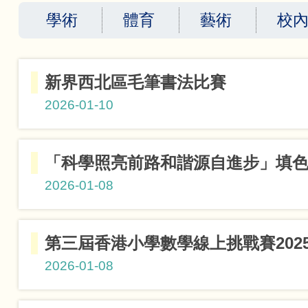
航
學術
體育
藝術
校
連
新界西北區毛筆書法比賽
結
2026-01-10
「科學照亮前路和諧源自進步」填
初級組優異
2026-01-08
小一至
第三屆香港小學數學線上挑戰賽202
小四至
2026-01-08