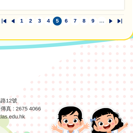
1
2
3
4
5
6
7
8
9
…
2B黃海喬
First
Previous
頁
頁
頁
頁
目
頁
頁
頁
頁
下
Last
page
page
面
面
面
面
前
面
面
面
面
一
page
2B黃海喬
頁
頁
2B黃海喬
面
2B黃海喬
鳴路12號
傳真 : 2675 4066
las.edu.hk