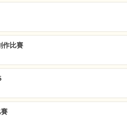
獎
獎
八名
創作比賽
5
等金獎
比賽
異獎