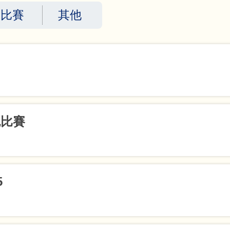
內比賽
其他
色比賽
獎
小三組優異獎
5
小六組優異獎