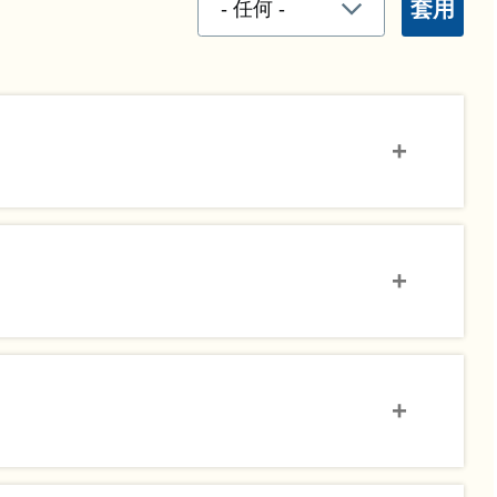
2A吳研啟
3D文希睿
2A李晉熙
4D李思語