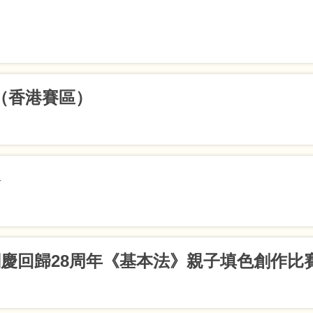
獎
獎
6（香港賽區）
獎
賽
 金獎
5-P6組冠軍
慶回歸28周年《基本法》親子填色創作比