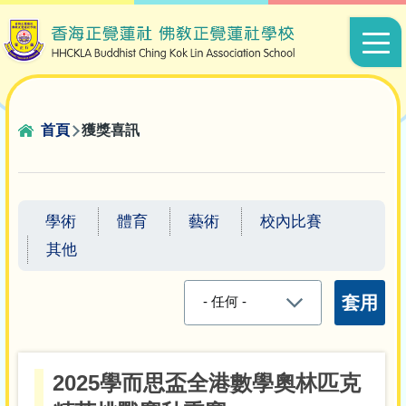
移至主內容
Main
navigat
導
首頁
獲獎喜訊
航
連
結
學術
體育
藝術
校內比賽
其他
2025學而思盃全港數學奧林匹克