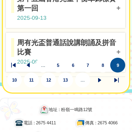
冠軍
第一回
2025-09-13
女子公開組
周有光盃普通話說講朗誦及拼音
4A黎珞晴
冠軍
比賽
Pagination
2025-09-05
…
5
6
7
8
9
First
Previous
頁
頁
頁
頁
目
page
page
面
面
面
面
前
10
11
12
13
…
頁
頁
頁
頁
頁
下
Last
朗誦比賽(初小組)金獎
2A吴研啟
面
面
面
面
面
一
page
頁
地址 : 粉嶺一鳴路12號
電話 : 2675 4411
傳真 : 2675 4066