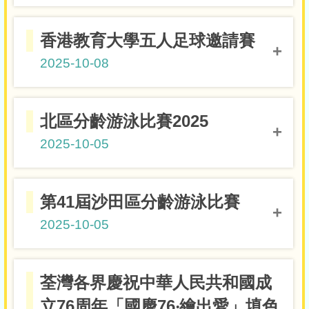
4A黎珞晴
冠軍
2015年組女子50米蝶泳
香港教育大學五人足球邀請賽
5B李樂兒
銅獎
2025-10-08
2015年組女子50米自由泳
5B李樂兒
第四名
3B張凱婷
北區分齡游泳比賽2025
3B盧琦淇
2025-10-05
4B盧言雅
碗賽殿軍
5C馬郁琦
5E彭 琳
6A賴剴翹
女子青少年H I J組4×50米四式接力
第41屆沙田區分齡游泳比賽
5B李樂兒
冠軍
2025-10-05
女子青少年I組50米蝶泳
荃灣各界慶祝中華人民共和國成
5B李樂兒
銀獎
立76周年「國慶76‧繪出愛」填色