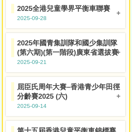
金獎
5A鄭檁
2025全港兒童學界平衡車聯賽
2025-09-28
5-8歲兩項跑+踩女子組
2025年國青集訓隊和國少集訓隊
4A黎珞晴
冠軍
(第六期)(第一階段)廣東省選拔賽
2025-09-21
10歲組女子單打第二名
4D潘芷瑩
屈臣氏周年大賽–香港青少年田徑
分齡賽2025 (六)
2025-09-14
U10 女子 100M
第十五屆香港兒童平衡車錦標賽
4A黎珞晴