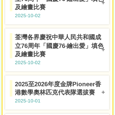
女子青少年I組100米蝶泳
5B李樂兒
及繪畫比賽
亞軍
2025-10-02
高小組
荃灣各界慶祝中華人民共和國成
4D李思語
優異獎
立76周年「國慶76‧繪出愛」填色
高小組
4D熊永楓
及繪畫比賽
優異獎
2025-10-02
高小組
2025至2026年度金牌Pioneer香
4B吳林欣
季軍
港數學奧林匹克代表隊選拔賽
2025-10-01