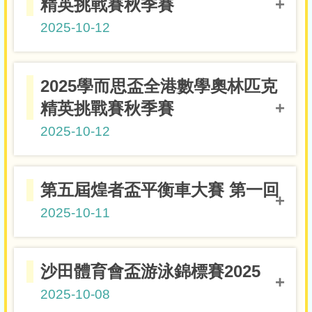
精英挑戰賽秋季賽
2025-10-12
小六組
2025學而思盃全港數學奧林匹克
6B周灼翰
二等獎
精英挑戰賽秋季賽
小五組
5B周宸翰
2025-10-12
二等獎
小六組
第五屆煌者盃平衡車大賽 第一回
6A郭鎬賢
二等獎
2025-10-11
小二組
2E梁梓謙
三等獎
公開組
小四組
沙田體育會盃游泳錦標賽2025
4A黎珞晴
4A黎珞晴
季軍
二等獎
2025-10-08
7-8歲女子組