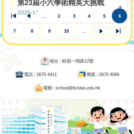
第23屆小六學術精英大挑戰
3D鄧梓
繪畫組 小學P.3至P.4組 香港及澳門區冠軍
組12-14歲冠軍
朗芝
2C梁子謙
欣
Pagination
2025-11-29
2C黃奕晨
30秒前繩速度挑戰賽-公開組-女子組
6B鄭
…
2
3
4
5
6
First
Previous
頁
頁
頁
頁
目
3C吳嘉
11歲季軍
朗芝
繪畫組 小學P.3至P.4組 香港及澳門區亞軍
3A馮凱勤
page
page
面
面
面
面
前
淋
3A連希霖
7
8
9
10
…
頁
頁
頁
頁
頁
下
Last
6B何依晴
3C胡曼
3A彭宇恒
中文科金獎
面
繪畫組 小學P.3至P.4組 香港及澳門區金獎
面
面
面
面
一
page
6B周灼翰
琳
3A鄧灝麟
頁
U9銀盃組季軍
3A王亦桓
6A程子恩
3D嚴文
3B賴孝晟
繪畫組 小學P.3至P.4組 香港及澳門區金獎
6A鍾芷柔
地址 : 粉嶺一鳴路12號
少
中文科銀獎
3C劉博瀚
6B陳慧穎
3C吳浩恩
6B麥家臻
3D嚴文
電話 : 2675 4411
傳真 : 2675 4066
繪畫組 小學P.3至P.4組 廣東區金獎
少
3A馮凱勤
6A郭鎬賢
中文科銅獎
電郵 : school@bcklas.edu.hk
3A連希霖
6A丘曉穎
3D鄧梓
繪畫組 小學P.3至P.4組 廣東區冠軍
3A彭宇恒
欣
6A鍾芷柔
3A鄧灝麟
英文科金獎
6A郭鎬賢
3C吳嘉
3A王亦桓
繪畫組 小學P.3至P.4組 廣東區亞軍
U10混合組盃賽殿軍
6B麥家臻
淋
3B張凱婷
3B盧琦淇
英文科銀獎
6A丘曉穎
3C胡曼
繪畫組 小學P.3至P.4組 廣東區金獎
3C劉博瀚
琳