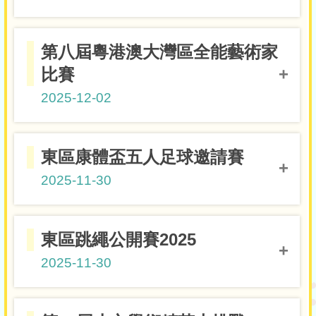
5-8歲兩項跑+踩女子組冠軍
4A黎珞晴
第八屆粵港澳大灣區全能藝術家
7-8歲女子公開組冠軍
4A黎珞晴
比賽
2025-12-02
繪畫組 小學P.3至P.4組 大灣區（粵港澳
3D鄧梓
東區康體盃五人足球邀請賽
區）冠軍
欣
2025-11-30
繪畫組 小學P.3至P.4組 大灣區（粵港澳
3D嚴文
區）金獎
少
2A麥尚隆
繪畫組 小學P.3至P.4組 大灣區（粵港澳
3C胡曼
東區跳繩公開賽2025
2B黃杺妍
區）金獎
琳
2025-11-30
2B林國良
繪畫組 小學P.3至P.4組 大灣區（粵港澳
3C吳嘉
2B李子鈺
U8金盃組亞軍
區）季軍
淋
2B吳彥鋒
4 x 30單車接力速度賽-公開組-混合
6B鄭
2C張瀚元