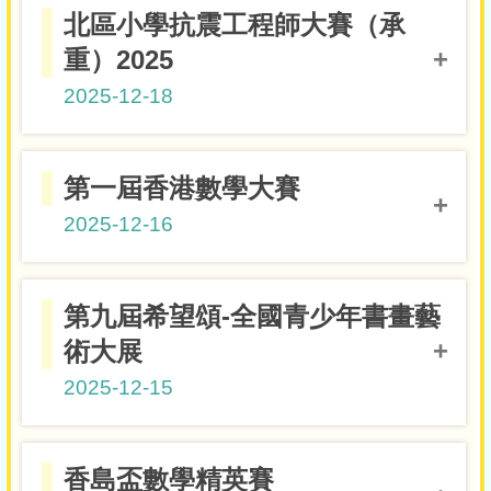
高小組亞軍
5E鄭卓杰
北區小學抗震工程師大賽（承
重）2025
2025-12-18
優異獎
6B童晞恩
第一屆香港數學大賽
優異獎
4D熊永楓
2025-12-16
優異獎
5E鄭卓杰
優異獎
5A梁銘烽
小六銀獎
6B李澤朗
第九屆希望頌-全國青少年書畫藝
優異獎
5A鄭檁
術大展
優異獎
6C李旻霑
2025-12-15
優異獎
5A張泓傑
小學高年級組兒童畫二等獎
6A程子恩
香島盃數學精英賽