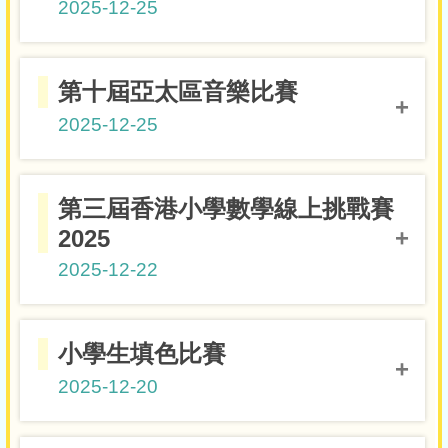
2025-12-25
P.4-P.6組冠軍
6C李旻霑
第十屆亞太區音樂比賽
2025-12-25
敲擊樂 第五級 冠軍
6C李旻霑
第三屆香港小學數學線上挑戰賽
2025
2025-12-22
小五組銀獎
5A王詩萁
小學生填色比賽
2025-12-20