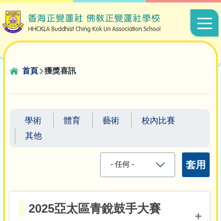
移至主內容
Main
navigat
導
首頁
獲獎喜訊
航
連
結
學術
體育
藝術
校內比賽
其他
2025亞太區青銳鼓手大賽