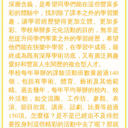
深層含義，是希望同學們能在這些豐富多
彩的體驗中，找到除了課本之外的學習樂
趣，讓學習經歷變得更加立體、更加多
彩。學校舉辦多元化活動的目的，無非是
想提升同學們學業之外的學習經歷，希望
他們能在快樂中學習，在學習中成長，最
終成為既有深厚學術功底，又有廣泛興趣
愛好和豐富人生閱歷的複合型人才。
學校每年舉辦的課餘活動班數量超過140
個，包括有學術、體育、藝術及其他範
疇。過去幾年，每年平均舉辦的校內、校
外活動，如交流團、工作坊、參觀、表
演、節目欣賞、講座、話劇、比賽等超過
150項。怎麼樣？是不是已經迫不及待想
要投身到這些精彩的活動中去了呢？那就