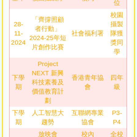
位
校園
「齊撐照顧
28-
攝製
者行動」
11-
社會福利署
隊獲
2024-25年短
2024
獎同
片創作比賽
學
Project
NEXT 新興
下學
香港青年協
四年
科技素養及
期
會
級
價值教育計
劃
下學
人工智慧大
互聯網專業
P3-
期
趨勢
協會
P4
放映會
校內
全校