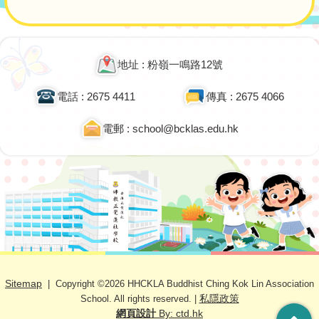
地址 : 粉嶺一鳴路12號
電話 : 2675 4411
傳真 : 2675 4066
電郵 : school@bcklas.edu.hk
Sitemap
| Copyright ©
2026 HHCKLA Buddhist Ching Kok Lin Association
私隱政策
School. All rights reserved. |
網頁設計
By: ctd.hk