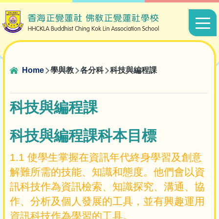
Skip to main content
Main
navigat
Breadcrumb
Home
學與教
各分科
科技與編程課
科技與編程課
科技與編程課科本目標
1.1 使學生掌握在資訊年代終身學習及創意
解難所需的技能、知識和態度。他們會以資
訊科技作為資訊檢索、知識探究、溝通、協
作、分析及個人發展的工具，並有興趣運用
資訊科技作為學習的工具。