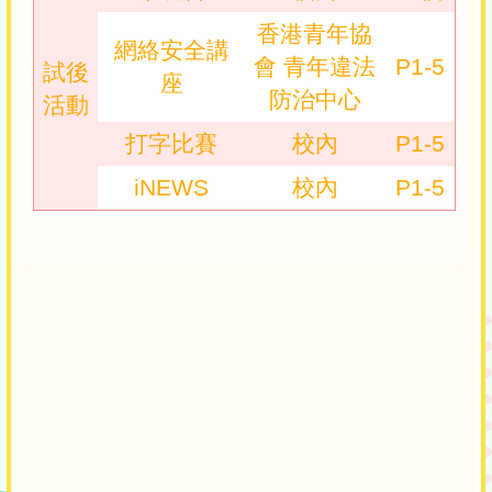
香港青年協
網絡安全講
會 青年違法
P1-5
試後
座
防治中心
活動
打字比賽
校內
P1-5
iNEWS
校內
P1-5
Main
navigation