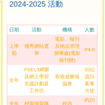
2024-2025 活動
日期
活動
機構
人數
電影、報刊
上學
優秀網站選
及物品管理
P4-6
期
舉
辦事處(電影
報刊辦)
FEEL3網樂
20位
及網上學習
香港遊樂場
資訊
全年
支援計劃及
協會
素養
工作坊
大使
約20
全年
校園攝製隊
校內