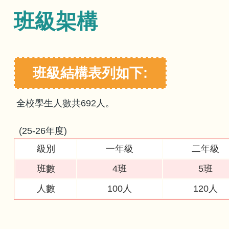
班級架構
班級結構表列如下:
全校學生人數共692人。
(25-26年度)
級別
一年級
二年級
班數
4班
5班
人數
100人
120人