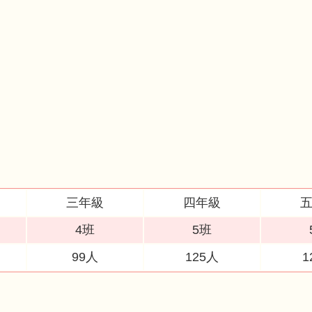
三年級
四年級
4班
5班
99人
125人
1