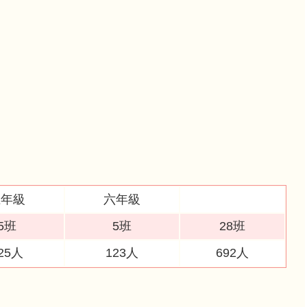
五年級
六年級
5班
5班
28班
25人
123人
692人