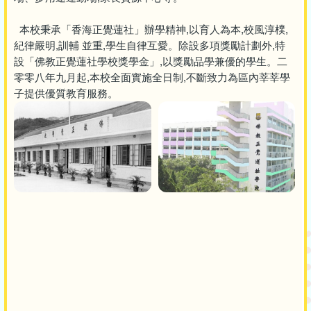
本校秉承「香海正覺蓮社」辦學精神,以育人為本,校風淳樸,
紀律嚴明,訓輔 並重,學生自律互愛。除設多項獎勵計劃外,特
設「佛教正覺蓮社學校獎學金」,以獎勵品學兼優的學生。二
零零八年九月起,本校全面實施全日制,不斷致力為區內莘莘學
子提供優質教育服務。
Main