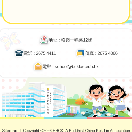
navigation
地址 : 粉嶺一鳴路12號
電話 : 2675 4411
傳真 : 2675 4066
電郵 : school@bcklas.edu.hk
Sitemap
| Copyright ©
2026 HHCKLA Buddhist Ching Kok Lin Association