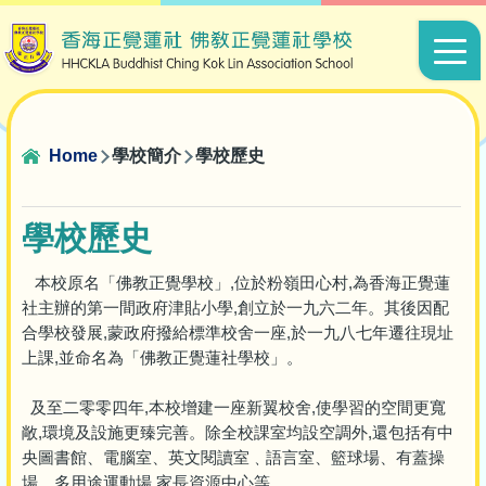
Skip to main content
Main
navigat
Breadcrumb
Home
學校簡介
學校歷史
學校歷史
本校原名「佛教正覺學校」,位於粉嶺田心村,為香海正覺蓮
社主辦的第一間政府津貼小學,創立於一九六二年。其後因配
合學校發展,蒙政府撥給標準校舍一座,於一九八七年遷往現址
上課,並命名為「佛教正覺蓮社學校」。
及至二零零四年,本校增建一座新翼校舍,使學習的空間更寬
敞,環境及設施更臻完善。除全校課室均設空調外,還包括有中
央圖書館、電腦室、英文閱讀室﹑語言室、籃球場、有蓋操
場、多用途運動場,家長資源中心等。