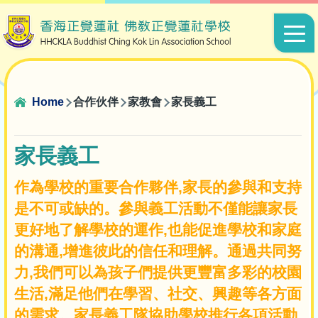
Skip to main content
Main
navigat
Breadcrumb
Home
合作伙伴
家教會
家長義工
家長義工
作為學校的重要合作夥伴,家長的參與和支持
是不可或缺的。參與義工活動不僅能讓家長
更好地了解學校的運作,也能促進學校和家庭
的溝通,增進彼此的信任和理解。通過共同努
力,我們可以為孩子們提供更豐富多彩的校園
生活,滿足他們在學習、社交、興趣等各方面
的需求。家長義工隊協助學校推行各項活動